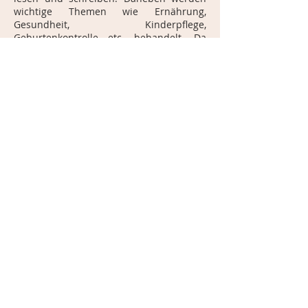
wichtige Themen wie Ernährung,
Gesundheit, Kinderpflege,
Geburtenkontrolle etc. behandelt. Da
viele Frauen aus christlichen Familien
kommen, erhalten sie auch Impulse und
Stärkung für ihren Glauben.
Farina, die pakistanische Leiterin und 3-4
Supervisorinnen sind täglich unterwegs
in die Dörfer, um die rund zwei Dutzend
Klassen zu besuchen. Sie kontrollieren
die Qualität und die Regelmässigkeit des
Unterrichts und geben den Lehrerinnen
Hilfe und Unterstützung.