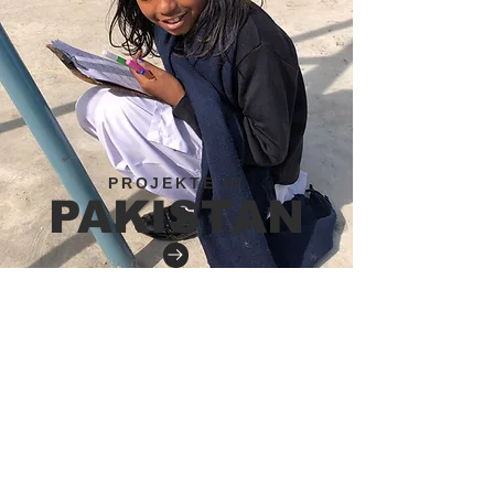
PROJEKTE IN
PAKISTAN
SPENDEN
UNTERSTÜTZEN SIE UNS
FINANZIELL UND HELFEN SIE
MIT, DRINGEND BENÖTIGTE
BILDUNG FÜR EINE
BENACHTEILIGTE UND